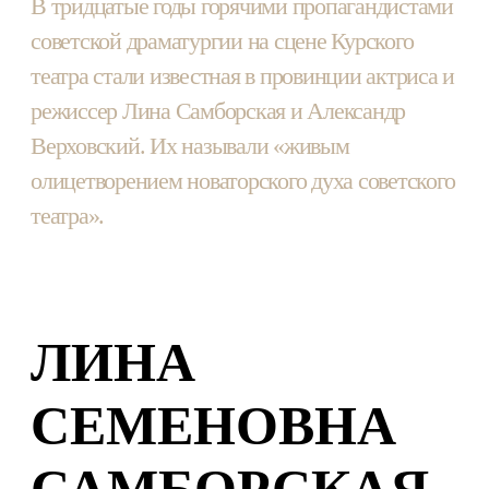
В тридцатые годы горячими пропагандистами
советской драматургии на сцене Курского
театра стали известная в провинции актриса и
режиссер Лина Самборская и Александр
Верховский. Их называли «живым
олицетворением новаторского духа советского
театра».
ЛИНА
СЕМЕНОВНА
САМБОРСКАЯ