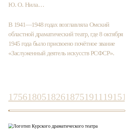
Ю. О. Нила…
В 1941—1948 годах возглавляла Омский
областной драматический театр, где 8 октября
1945 года было присвоено почётное звание
«Заслуженный деятель искусств РСФСР».
1756
1805
1826
1875
1911
1915
19